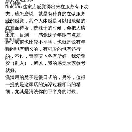
成人神器
Rakuen 这家店感觉得出来在服务有下功
ktv
夫，该怎麽说，就是有种真的在做服务
业的感觉，我个人体感是可以很放鬆的
澳门
在裡面待著，选妹子的时候，会把人请
视频
出来，目测⋯⋯感觉妹子年龄有点差
玩家故事
距，颜值也比较不平均，也就是说有年
轻的也有稍长的，有可爱的也有还行
优惠卷
的，不过，青菜萝卜各有所好，我爱塑
芽庄
胶（乱入），所以，我的感觉大家参考
就好。  
洗澡用的凳子是很日式的，另外，值得
一提的是这家店的洗澡过程相当的精
细，尤其是清洗你的下半身的时候。