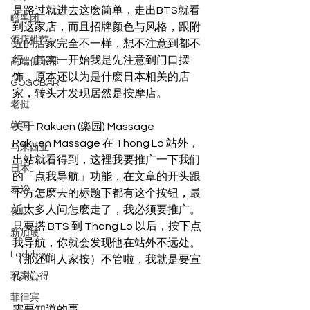
是路过就进去这麽简单，走出BTS就看
暗黑团
到这家店，而且招牌颜色与风格，跟附
酒店推荐
近的店家完全不一样，想不注意到都不
行。其实一开始我是先注意到门口摆
高端俱乐部
饰，原本还以为是什麽日本相关的店
GOGOBAR
家，转头才发现居然是按摩店。 
老挝
韩国
关于 Rakuen (楽园) Massage 
Rakuen Massage 在 Thong Lo 站外，
马来西亚
出站就看得到，这裡我要推广一下我们
日本
的「点我导航」功能，在文章的开头跟
泰浴
下方怎麽去的标题下都有这个按钮，最
近太多人问怎麽走了，我必须要推广。
夜店
只要搭 BTS 到 Thong Lo 以后，按下点
新加坡
我导航，你就会发现他在站外不远处。
Ladyboys
（那还叫人家按）不管啦，我就是要宣
传啦。 
玩家心得
菲律宾
需要知道的事  