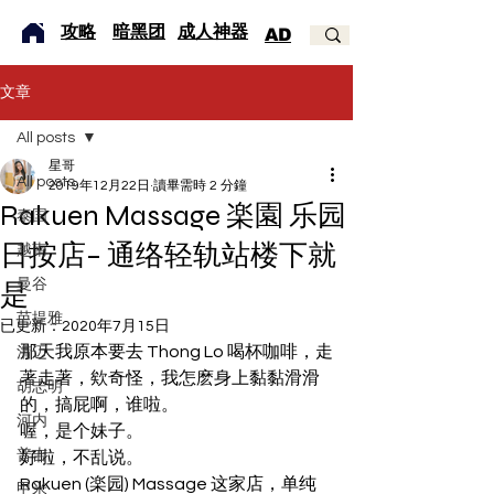
​攻略
暗黑团
成人神器
AD
文章
All posts
星哥
All posts
2019年12月22日
讀畢需時 2 分鐘
Rakuen Massage 楽園 乐园
泰国
日按店– 通络轻轨站楼下就
越南
曼谷
是
芭提雅
已更新：
2020年7月15日
那天我原本要去 Thong Lo 喝杯咖啡，走
清迈
著走著，欸奇怪，我怎麽身上黏黏滑滑
胡志明
的，搞屁啊，谁啦。 
河内
喔，是个妹子。 
普吉
好啦，不乱说。 
Rakuen (楽园) Massage 这家店，单纯
甲米