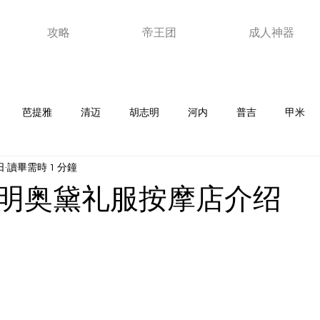
攻略
帝王团
成人神器
芭提雅
清迈
胡志明
河内
普吉
甲米
日
讀畢需時 1 分鐘
老挝
韩国
马来西亚
日本
泰浴
夜店
新
明奥黛礼服按摩店介绍
器
ktv
澳门
视频
玩家故事
优惠卷
芽