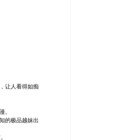
，让人看得如痴
漫。
知的极品越妹出
右。