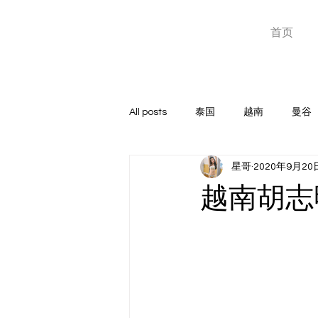
星哥东南亚
首页
泰国越南暗黑团专家
All posts
泰国
越南
曼谷
星哥
2020年9月20
高端俱乐部
GOGOBAR
越南胡志
玩家心得
菲律宾
成人神