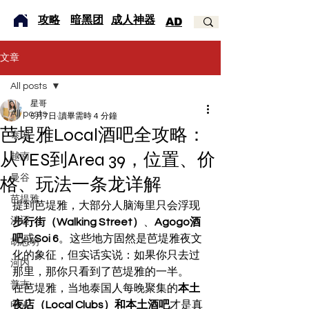
​攻略
暗黑团
成人神器
AD
文章
All posts
星哥
All posts
5月7日
讀畢需時 4 分鐘
芭堤雅Local酒吧全攻略：
泰国
从YES到Area 39，位置、价
越南
曼谷
格、玩法一条龙详解
芭提雅
提到芭堤雅，大部分人脑海里只会浮现
清迈
步行街（Walking Street）
、
Agogo酒
吧
或
Soi 6
。这些地方固然是芭堤雅夜文
胡志明
化的象征，但实话实说：如果你只去过
河内
那里，那你只看到了芭堤雅的一半。
普吉
在芭堤雅，当地泰国人每晚聚集的
本土
夜店（Local Clubs）和本土酒吧
才是真
甲米