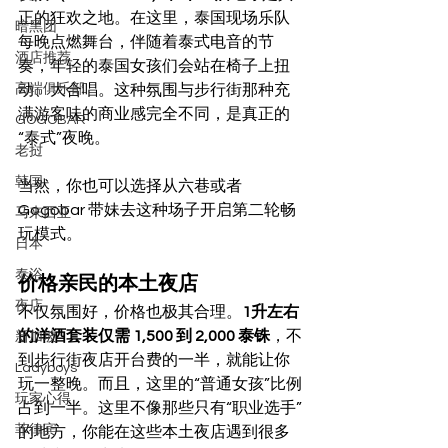
正的狂欢之地。在这里，泰国现场乐队
暗黑团
每晚点燃舞台，伴随着泰式电音的节
酒店推荐
奏，年轻的泰国女孩们会站在椅子上扭
高端俱乐部
动、大合唱。这种氛围与步行街那种充
满游客味的商业感完全不同，是真正的
GOGOBAR
“泰式”夜晚。
老挝
韩国
当然，你也可以选择从六巷或者
Gogobar 带妹去这种场子开启第二轮畅
马来西亚
玩模式。
日本
泰浴
价格亲民的本土夜店
夜店
不仅氛围好，价格也极其合理。
1升左右
的洋酒套装仅需 1,500 到 2,000 泰铢
，不
新加坡
到步行街夜店开台费的一半，就能让你
Ladyboys
玩一整晚。而且，这里的“普通女孩”比例
玩家心得
占到一半。这里不像那些只有“职业选手”
菲律宾
的地方，你能在这些本土夜店遇到很多