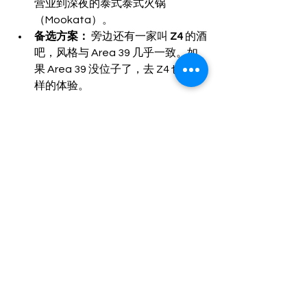
营业到深夜的泰式泰式火锅
（Mookata）。
备选方案：
 旁边还有一家叫 
Z4
 的酒
吧，风格与 Area 39 几乎一致。如
果 Area 39 没位子了，去 Z4 也是一
样的体验。
💡 玩转本土酒吧的必读 Tips
非单纯搭讪场：
 与步行街不同，这
里的泰国人很多是和朋友、恋人出
来聚会的。请保持礼貌，自然地融
入氛围，不要过度纠缠。
带伴同行更有趣：
 最好的玩法是先
通过其他途径结识泰国朋友或伴
侣，然后再带他们来这里，你会发
现快乐翻倍。
小费文化：
 本土酒吧的服务员和洗
手间工作人员通常会提供按摩等额
外服务并期待小费。通常准备 20-