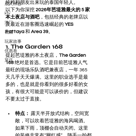
纯粹和朋友出来玩的泰国年轻人。
成人神器
以下为你深挖 
2026年芭堤雅最火的 5 家
ktv
本土夜店与酒吧
，包括经典的老牌店以
澳门
及最近在游客圈迅速崛起的 
YES 
Pattaya
 和 
Area 39
。
视频
玩家故事
1. The Garden 168
优惠卷
提起芭堤雅的本土夜店，
The Garden 
芽庄
168
 绝对是首选。它是目前芭堤雅人气
最旺的现场乐队酒吧兼夜店，一年 365 
天几乎天天爆满。这里的职业选手是最
多的，也是就是你看到的很多好看的女
孩，有很大可能是可以谈价的，但建议
不要太过于直接。
特点：
 露天半开放式结构，空间宽
敞，可以吹着芭堤雅的海风喝酒。
如果下雨，顶棚会自动关闭。这里
的装修非常有“网红感”，随手一拍都