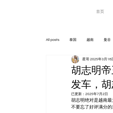
星哥东南亚
首页
泰国越南暗黑团专家
All posts
泰国
越南
曼谷
星哥
2025年3月18
高端俱乐部
GOGOBAR
胡志明帝
玩家心得
菲律宾
成人神
发车，胡
已更新：
2025年7月2日
胡志明绝对是越南最
不要忘了好评满分的