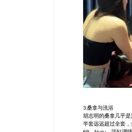
3.桑拿与洗浴
胡志明的桑拿几乎是
半套远远超过全套，
69，Nuru，浴