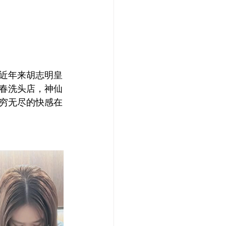
近年来胡志明皇
春洗头店，神仙
穷无尽的快感在