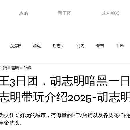
攻略
帝王团
成人神器
芭提雅
清迈
胡志明
河内
普吉
甲米
日
讀畢需時 3 分鐘
老挝
韩国
马来西亚
日本
泰浴
夜店
新
王3日团，胡志明暗黑一
器
ktv
澳门
视频
玩家故事
优惠卷
芽
志明带玩介绍2025-胡志
为疯狂又好玩的城市，有海量的KTV店铺以及各类花样
皇帝洗头。