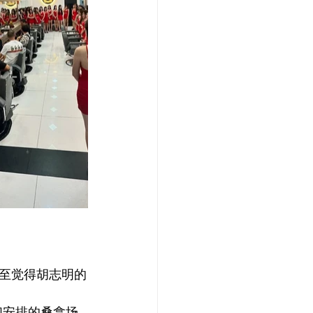
至觉得胡志明的
们安排的桑拿场