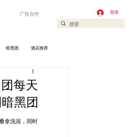
广告合作
登录
暗黑团
酒店推荐
加坡
Ladyboys
日团每天
庄
明暗黑团
的桑拿洗浴，同时