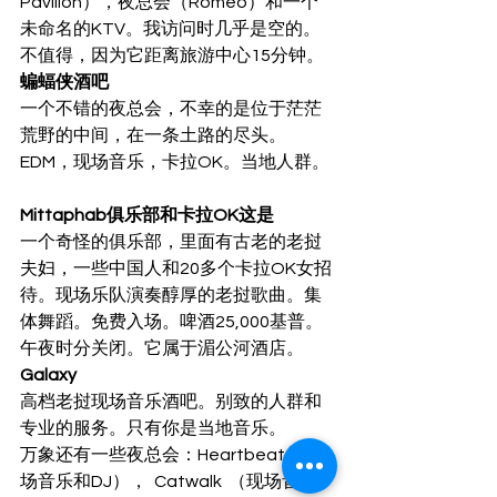
Pavilion），夜总会（Romeo）和一个
未命名的KTV。我访问时几乎是空的。
不值得，因为它距离旅游中心15分钟。  
蝙蝠侠酒吧
一个不错的夜总会，不幸的是位于茫茫
荒野的中间，在一条土路的尽头。
EDM，现场音乐，卡拉OK。当地人群。 
Mittaphab俱乐部和卡拉OK这是
一个奇怪的俱乐部，里面有古老的老挝
夫妇，一些中国人和20多个卡拉OK女招
待。现场乐队演奏醇厚的老挝歌曲。集
体舞蹈。免费入场。啤酒25,000基普。
午夜时分关闭。它属于湄公河酒店。 
Galaxy
高档老挝现场音乐酒吧。别致的人群和
专业的服务。只有你是当地音乐。 
万象还有一些夜总会：Heartbeat（现
场音乐和DJ），  Catwalk  （现场音