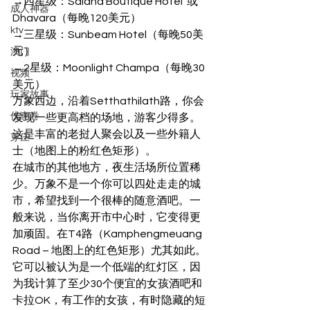
→四星级：Salana Boutique Hotel  或
成人神器
Dhavara（每晚120美元）
ktv
→三星级：Sunbeam Hotel（每晚50美
元）
澳门
→2星级：Moonlight Champa（每晚30
视频
美元） 
玩家故事
万象西边，沿着Setthathilath路，你会
优惠卷
发现一些更高档的场地，游客少得多。
这是丰富的老挝人聚会以及一些外籍人
芽庄
士（地图上的粉红色矩形）。 
在城市的其他地方，夜生活场所位置稀
少。万象不是一个你可以四处走走的城
市，希望找到一个很棒的随意酒吧。一
般来说，当你离开市中心时，它变得更
加顽固。在T4路（Kamphengmeuang 
Road – 地图上的红色矩形）尤其如此。
它可以被认为是一个低端的红灯区，因
为我计算了至少30个便宜的女孩酒吧和
卡拉OK，有工作的女孩，有时隐藏的短