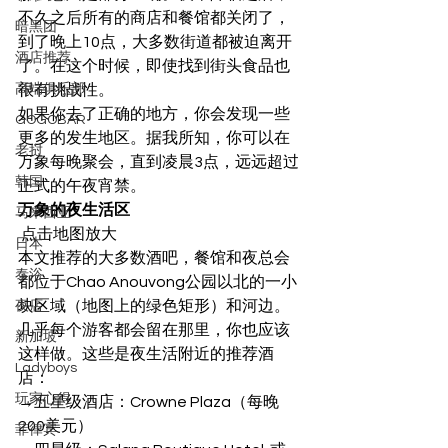
不久之后所有的商店和餐馆都关闭了，
暗黑团
到了晚上10点，大多数街道都被迫离开
酒店推荐
了。在这个时候，即使找到街头食品也
高端俱乐部
很有挑战性。 
如果你去了正确的地方，你会发现一些
GOGOBAR
更多的发生地区。据我所知，你可以在
老挝
万象每晚聚会，直到凌晨3点，远远超过
韩国
正式的午夜宵禁。 
万象的夜生活区
马来西亚
 点击地图放大 
日本
本文推荐的大多数酒吧，餐馆和夜总会
泰浴
都位于Chao Anouvong公园以北的一小
块区域（地图上的绿色矩形）和河边。
夜店
几乎每个游客都会留在那里，你也应该
新加坡
这样做。这些是夜生活附近的推荐酒
Ladyboys
店： 
玩家心得
→五星级酒店：Crowne Plaza（每晚
200美元）
菲律宾