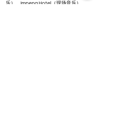
乐），Impeng Hotel（现场音乐），
What’s Club（没有访问），Xscape 
Club和KTV（点击阅读我的评论）或
Ton Khao餐厅和俱乐部  （远和非常本
地，但包装）。 
meet老挝女孩
如果你去正确的地方，与老挝女孩会面
并不是那么困难。他们通常愿意与外国
人交谈，并有兴趣发展长期关系。 
您还可以使用在线约会网站和应用程