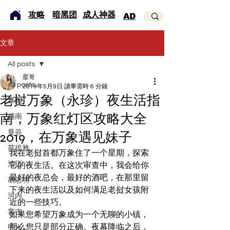
​攻略
暗黑团
成人神器
AD
文章
All posts
星哥
All posts
2019年5月9日
讀畢需時 6 分鐘
老挝万象（永珍）夜生活指
泰国
南，万象红灯区攻略大全
越南
曼谷
2019，在万象遇见妹子
芭提雅
我在老挝首都万象住了一个星期，探索
清迈
它的夜生活。在这次审查中，我会给你
最好的夜总会，最好的酒吧，在那里留
胡志明
下来的夜生活以及如何满足老挝女孩附
河内
近的一些技巧。 
普吉
如果您希望万象成为一个无聊的小镇，
那么您只是部分正确。夜幕降临之后，
甲米