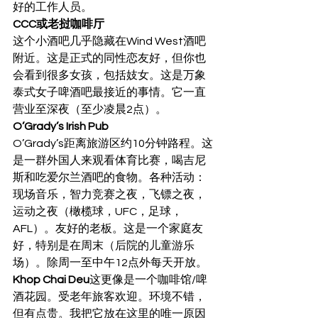
好的工作人员。 
CCC或老挝咖啡厅
这个小酒吧几乎隐藏在Wind West酒吧
附近。这是正式的同性恋友好，但你也
会看到很多女孩，包括妓女。这是万象
泰式女子啤酒吧最接近的事情。它一直
营业至深夜（至少凌晨2点）。 
O’Grady’s Irish Pub
O’Grady’s距离旅游区约10分钟路程。这
是一群外国人来观看体育比赛，喝吉尼
斯和吃爱尔兰酒吧的食物。各种活动：
现场音乐，智力竞赛之夜，飞镖之夜，
运动之夜（橄榄球，UFC，足球，
AFL）。友好的老板。这是一个家庭友
好，特别是在周末（后院的儿童游乐
场）。除周一至中午12点外每天开放。 
Khop Chai Deu
这更像是一个咖啡馆/啤
酒花园。受老年旅客欢迎。环境不错，
但有点贵。我把它放在这里的唯一原因