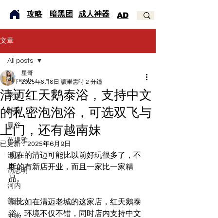
​攻略
暗黑团
成人神器
AD
文章
All posts
星哥
All posts
2025年6月8日
讀畢需時 2 分鐘
清迈红天鹅泰浴，支持中文
泰国
的私密泡泡浴，可选双飞与
越南
曼谷
上门，还有越南妹
芭提雅
已更新：
2025年6月9日
现在的清迈可能比以前好玩很多了，不
清迈
断的有新店开业，而且一家比一家精
胡志明
品。
河内
普吉
就比如在清迈老城的这家店，红天鹅泰
浴，环境不仅不错，同时店内支持中文
甲米