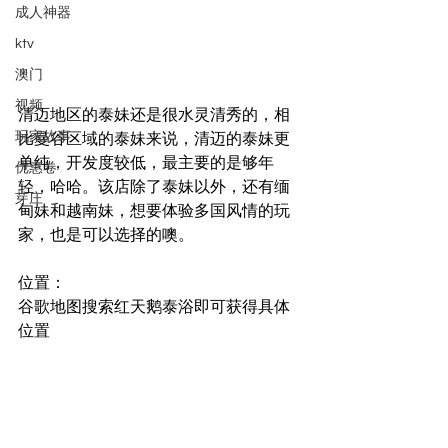
成人神器
ktv
澳门
视频
清迈地区的泰妹还是很水灵清秀的，相
玩家故事
比曼谷区域的泰妹来说，清迈的泰妹更
单纯，开发度较低，最主要的是够年
优惠卷
轻，哈哈。该店除了泰妹以外，还有缅
芽庄
甸妹和越南妹，想要体验多国风情的玩
家，也是可以选择的噢。
位置：
谷歌地图搜索红天鹅泰浴即可获得具体
位置