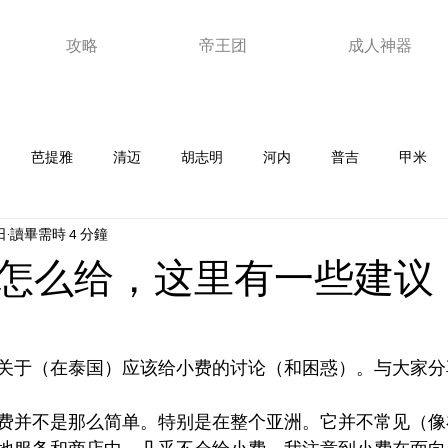
攻略
帝王团
成人神器
芭提雅
清迈
胡志明
河内
普吉
甲米
日
讀畢需時 4 分鐘
老挝
韩国
马来西亚
日本
泰浴
夜店
新
怎么给，这里有一些建议
器
ktv
澳门
视频
玩家故事
优惠卷
芽
关于（在泰国）应该给小费的讨论（和困惑）。与大家分
费并不是那么简单。特别是在整个亚洲。它并不常见（像