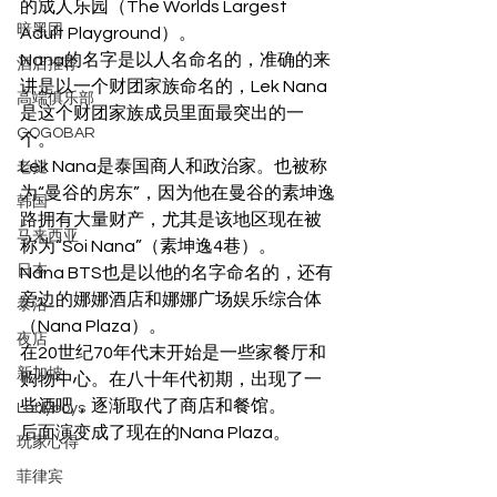
的成人乐园（The Worlds Largest 
暗黑团
Adult Playground）。
Nana的名字是以人名命名的，准确的来
酒店推荐
讲是以一个财团家族命名的，Lek Nana
高端俱乐部
是这个财团家族成员里面最突出的一
GOGOBAR
个。
Lek Nana是泰国商人和政治家。也被称
老挝
为“曼谷的房东”，因为他在曼谷的素坤逸
韩国
路拥有大量财产，尤其是该地区现在被
马来西亚
称为“Soi Nana”（素坤逸4巷）。
日本
Nana BTS也是以他的名字命名的，还有
旁边的娜娜酒店和娜娜广场娱乐综合体
泰浴
（Nana Plaza）。
夜店
在20世纪70年代末开始是一些家餐厅和
新加坡
购物中心。在八十年代初期，出现了一
些酒吧，逐渐取代了商店和餐馆。
Ladyboys
后面演变成了现在的Nana Plaza。
玩家心得
菲律宾