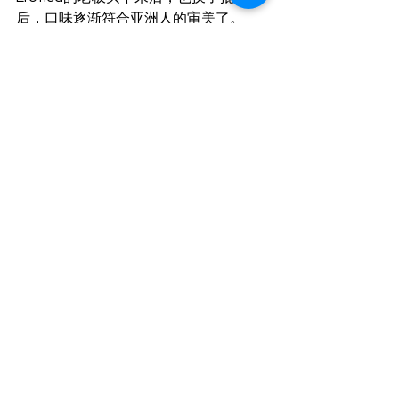
后，口味逐渐符合亚洲人的审美了。
Mandarin
▼
以前是一家店，后来分开成了两家，一
家是gogo bar，里面有T台的，一家是
Table Dancer，只有桌子，如果有客人
的话，MM们一般都是站在桌子上跳舞。
颜值不算很高，走的是可爱路线，可以
挑出来很多可爱型的MM。
Nana广场三楼分布图
▼
Erotica
▼
这家吧位置比较尴尬，因为是在二楼通
往三楼的楼梯口处，按道理说位置是不
错的，但是很多人往往都是直接上了三
楼，很少有进这家吧的。
每次你上三楼的时候，路过这家吧门