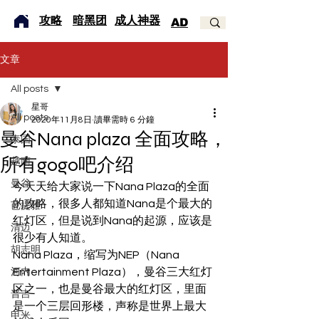
​攻略
暗黑团
成人神器
AD
文章
All posts
星哥
All posts
2020年11月8日
讀畢需時 6 分鐘
曼谷Nana plaza 全面攻略，
泰国
所有gogo吧介绍
越南
曼谷
今天天给大家说一下Nana Plaza的全面
的攻略，很多人都知道Nana是个最大的
芭提雅
红灯区，但是说到Nana的起源，应该是
清迈
很少有人知道。
胡志明
Nana Plaza，缩写为NEP（Nana 
Entertainment Plaza），曼谷三大红灯
河内
区之一，也是曼谷最大的红灯区，里面
普吉
是一个三层回形楼，声称是世界上最大
甲米