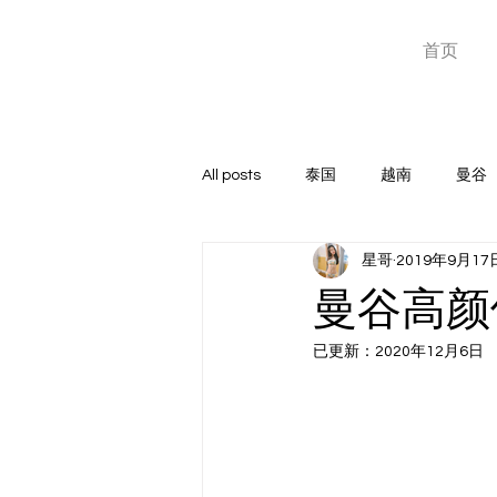
星哥东南亚
首页
泰国越南暗黑团专家
All posts
泰国
越南
曼谷
星哥
2019年9月17
高端俱乐部
GOGOBAR
曼谷高颜值
已更新：
2020年12月6日
玩家心得
菲律宾
成人神