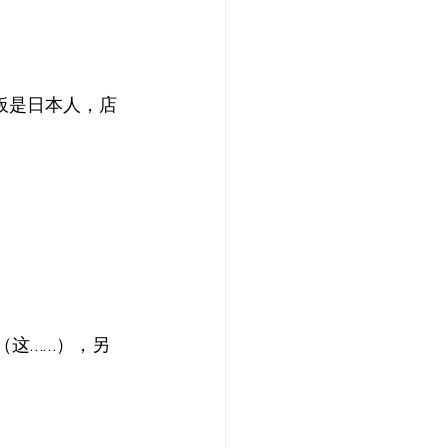
老板是日本人，店
铢（这……），另