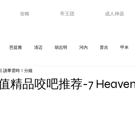
攻略
帝王团
成人神器
芭提雅
清迈
胡志明
河内
普吉
甲米
日
讀畢需時 1 分鐘
老挝
韩国
马来西亚
日本
泰浴
夜店
新
精品咬吧推荐-7 Heave
器
ktv
澳门
视频
玩家故事
优惠卷
芽