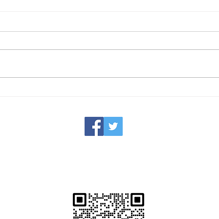
曼谷日按必去：BOSS Nuru
曼谷
massage 33 巷店，满足你对
的日式
Nuru 纽鲁按摩的所有幻想
实探
星哥东南亚，泰国夜生活，越南夜生活暗黑团专家
关注我们
​客服微信： nightlifedashen