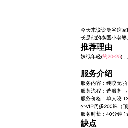
今天来说说曼谷这家B
长是他的泰国小老婆
推荐理由 
妹纸年轻(
约20-25
)，
服务介绍 
服务内容：纯咬无啪 
服务流程：选服务 → i
服务价格：单人咬 13
外VIP房多200铢（
服务时长：40分钟 1sh
缺点 