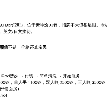
J Bar(咬吧)，位于素坤逸33巷，招牌不大但很显眼。
。英文/日文接待。 
颜值
不错，价格还算亲民 
Pad选妹 → 付钱 → 简单清洗 → 开始服务 
00铢，单人手 1100铢，双人咬 2500铢，三人咬 3500
顶部镜面房） 
ot 