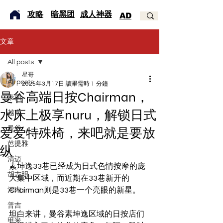
​攻略
暗黑团
成人神器
AD
文章
All posts
星哥
All posts
2025年3月17日
讀畢需時 1 分鐘
曼谷高端日按Chairman，
泰国
水床上极享nuru，解锁日式
越南
曼谷
爱爱特殊椅，来吧就是要放
芭提雅
纵
清迈
素坤逸33巷已经成为日式色情按摩的庞
胡志明
大集中区域，而近期在33巷新开的
Chairman则是33巷一个亮眼的新星。
河内
普吉
坦白来讲，曼谷素坤逸区域的日按店们
甲米