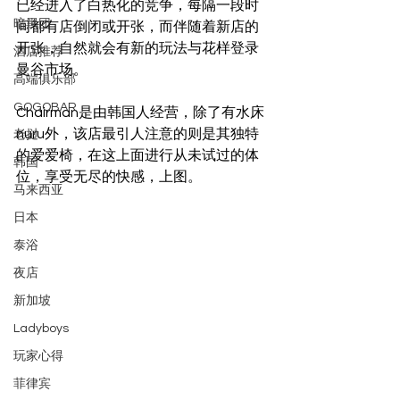
已经进入了白热化的竞争，每隔一段时
暗黑团
间都有店倒闭或开张，而伴随着新店的
开张，自然就会有新的玩法与花样登录
酒店推荐
曼谷市场。
高端俱乐部
GOGOBAR
Chairman是由韩国人经营，除了有水床
nuru外，该店最引人注意的则是其独特
老挝
的爱爱椅，在这上面进行从未试过的体
韩国
位，享受无尽的快感，上图。
马来西亚
日本
泰浴
夜店
新加坡
Ladyboys
玩家心得
菲律宾