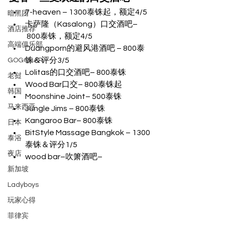
7-heaven – 1300泰铢起，额定4/5
暗黑团
卡萨隆（Kasalong）口交酒吧–
酒店推荐
 800泰铢，额定4/5
高端俱乐部
Duangporn的避风港酒吧 – 800泰
铢＆评分3/5
GOGOBAR
Lolitas的口交酒吧– 800泰铢
老挝
Wood Bar口交– 800泰铢起
韩国
Moonshine Joint​– 500泰铢
马来西亚
Jungle Jims – 800泰铢
Kangaroo Bar– 800泰铢
日本
BitStyle Massage Bangkok – 1300
泰浴
泰铢＆评分1/5
夜店
wood bar–吹箫酒吧–
新加坡
Ladyboys
玩家心得
菲律宾