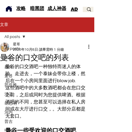
​攻略
暗黑团
成人神器
AD
文章
All posts
星哥
All posts
2020年10月8日
讀畢需時 1 分鐘
曼谷的口交吧的列表
泰国
曼谷的口交酒吧一种独特而迷人的体
越南
验。走进去，一个泰妹会带你上楼，然
曼谷
后在一个小房间里面进行blow job.
芭提雅
这些酒吧中的大多数酒吧都会在您口交
清迈
之前，之后或同时为您提供啤酒。根据
酒吧的不同，您甚至可以选择在私人房
胡志明
间或在大厅进行口交，。大部分店都是
河内
无套口。
普吉
曼谷一些受欢迎的口交酒吧
甲米