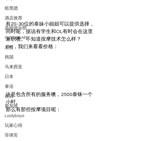
暗黑团
酒店推荐
有20-30位的泰妹小姐姐可以提供选择，
高端俱乐部
同时呢，据说有学生和OL有时会在这里
GOGOBAR
兼职噢。不知道按摩技术怎么样？
OK，我们来看看价格：
老挝
韩国
马来西亚
日本
泰浴
这是包含所有的服务噢，2500泰铢一个
夜店
小时。
新加坡
那么有那些按摩项目呢：
Ladyboys
玩家心得
菲律宾