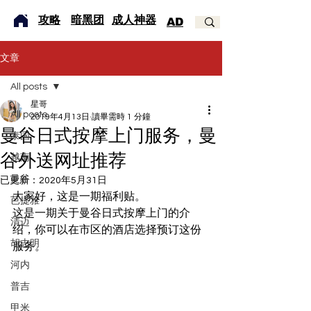
​攻略
暗黑团
成人神器
AD
文章
All posts
星哥
All posts
2019年4月13日
讀畢需時 1 分鐘
曼谷日式按摩上门服务，曼
泰国
谷外送网址推荐
越南
曼谷
已更新：
2020年5月31日
大家好，这是一期福利贴。
芭提雅
这是一期关于曼谷日式按摩上门的介
清迈
绍，你可以在市区的酒店选择预订这份
胡志明
服务。  
河内
普吉
甲米