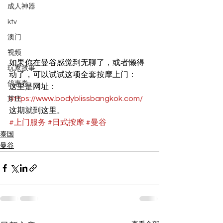
成人神器
ktv
澳门
视频
如果你在曼谷感觉到无聊了，或者懒得
玩家故事
动了，可以试试这项全套按摩上门：
优惠卷
这里是网址：
https://www.bodyblissbangkok.com/
芽庄
这期就到这里。
#上门服务
#日式按摩
#曼谷
泰国
曼谷