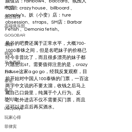
颜值店：rainbow4、baccara。氛围人
气店：crazy house、billboard 、
暗黑团
spanky’s。妖（小变）店：ture 
酒店推荐
obsession、straps。SM店：Barbar 
高端俱乐部
Fetish 、Demonia fetish。 
GOGOBAR
曼谷的吧费还属于正常水平，大概700-
老挝
1000泰铢之间，但是名吧妹子的价格已
韩国
经今非昔比了，而且很多漂亮的妹子都
马来西亚
只愿意出st。需要值得注意的是，crazy 
house这家a go go，经我反复观察，目
日本
前开始对中国人100泰铢的门票，一百这
泰浴
两字中文说的不要太溜，收钱之后马上
夜店
藏自己口袋里，纯属于个人行为。反
新加坡
之，老外进店不仅不需要买门票，而且
还可以进店后再买酒水。 
Ladyboys
玩家心得
菲律宾