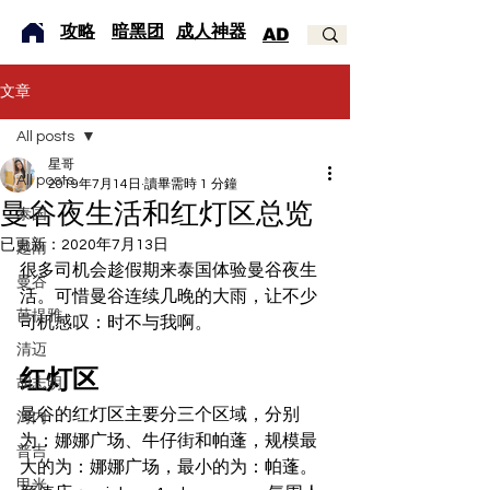
​攻略
暗黑团
成人神器
AD
文章
All posts
星哥
All posts
2019年7月14日
讀畢需時 1 分鐘
曼谷夜生活和红灯区总览
泰国
已更新：
2020年7月13日
越南
很多司机会趁假期来泰国体验曼谷夜生
曼谷
活。可惜曼谷连续几晚的大雨，让不少
芭提雅
司机感叹：时不与我啊。
清迈
红灯区 
胡志明
曼谷的红灯区主要分三个区域，分别
河内
为：娜娜广场、牛仔街和帕蓬，规模最
普吉
大的为：娜娜广场，最小的为：帕蓬。 
甲米