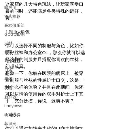
这家店的几大特色玩法，让玩家享受口
暗黑团
暴的同时，还能满足各类特殊的癖好，
酒店推荐
爽！
高端俱乐部
1.制服+角色
GOGOBAR
老挝
你可以选择不同的制服与角色，比如你
韩国
爱好丝袜和办公室OL，那么你就可以选
择这样的制服并且搭配你喜欢的丝袜，
马来西亚
幻想成真。
日本
想象一下，你躺在医院的病床上，被穿
泰浴
着制服与丝袜的性感护士口交，这是一
种什么样的体验？并且在此期间，你还
夜店
可以尽情的使用你的双手对护士上下其
新加坡
手，充分抚摸，你说，这爽不爽？
Ladyboys
2.花头
玩家心得
菲律宾
你可以通过加钱来为你的口交之旅增加