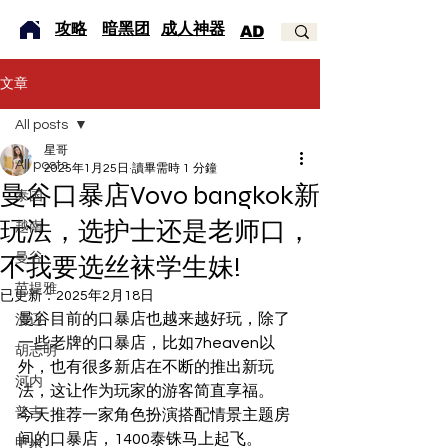
​攻略
暗黑团
成人神器
AD
文章
All posts
星哥
All posts
2025年1月25日
讀畢需時 1 分鐘
曼谷口暴店Vovo bangkok新
泰国
玩法，选护士还是老师口，
越南
曼谷
不我要选丝袜学生妹!
芭提雅
已更新：
2025年2月18日
曼谷目前的口暴店也越来越好玩，除了
清迈
一些老牌的口暴店，比如7heaven以
胡志明
外，也有很多新店在不断的推出新玩
河内
法，这让作为玩家的游客简直享福。
普吉
今天推荐一家角色扮演搭配情景主题房
间的口暴店，1400泰铢马上起飞。
甲米