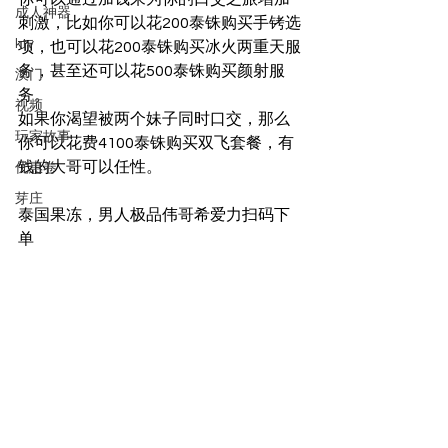
成人神器
刺激，比如你可以花200泰铢购买手铐选
ktv
项，也可以花200泰铢购买冰火两重天服
务，甚至还可以花500泰铢购买颜射服
澳门
务。
视频
如果你渴望被两个妹子同时口交，那么
玩家故事
你可以花费4100泰铢购买双飞套餐，有
钱的大哥可以任性。
优惠卷
芽庄
泰国果冻，男人极品伟哥希爱力扫码下
单