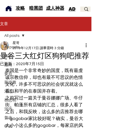
​攻略
暗黑团
成人神器
AD
文章
All posts
星哥
All posts
2019年12月17日
讀畢需時 3 分鐘
曼谷三大红灯区狗狗吧推荐
泰国
已更新：
2020年7月15日
越南
泰国是一个非常奇妙的国度，既有最虔
曼谷
诚宗教信仰，却也有最不可思议的色情
芭提雅
文化，许多不可思议的社会状况就这么
看似和平的在泰国并存着。 
清迈
之前写过一篇关于曼谷娜娜广场、牛仔
胡志明
街、帕蓬所有店铺的汇总，很多人看了
河内
之后，和我反映，这么多的店推荐去哪
普吉
一gogobar家比较好呢？确实，曼谷大
大小小这么多的gogobar，每家店的风
甲米