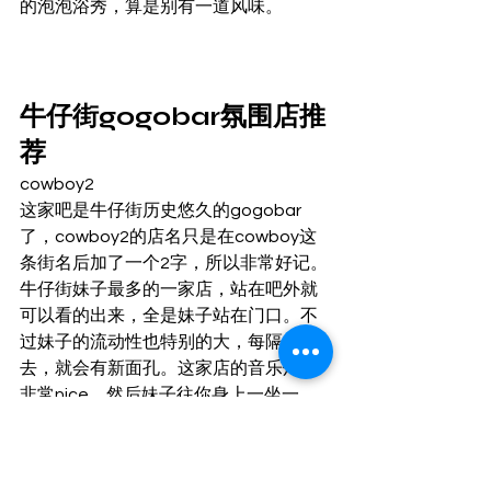
的泡泡浴秀，算是别有一道风味。 
牛仔街gogobar氛围店推
荐 
cowboy2 
这家吧是牛仔街历史悠久的gogobar
了，cowboy2的店名只是在cowboy这
条街名后加了一个2字，所以非常好记。 
牛仔街妹子最多的一家店，站在吧外就
可以看的出来，全是妹子站在门口。不
过妹子的流动性也特别的大，每隔一周
去，就会有新面孔。这家店的音乐灯光
非常nice，然后妹子往你身上一坐一
摇，感觉很不错哟。 
需要注意的是，这家店内是有小变混着