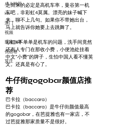
成人神器
之而来的必定是高机车率，曼谷第一机
车吧，非彩虹4莫属。漂亮的妹子喊下
ktv
来，聊不上几句。如果你不带她出台，
澳门
马上就告诉你她要上去跳舞了。 
视频
彩虹4不单单是机车的问题，洗手间竟然
玩家故事
还有人专门在那收小费，小便池处挂着
优惠卷
中文“小费”的牌子，生怕中国人看不懂英
芽庄
文。还真是有心了。 
牛仔街gogobar颜值店推
荐 
巴卡拉（baccara） 
巴卡拉（baccara）是牛仔街颜值最高
的gogobar，在芭提雅也有一家店，不
过芭提雅那家质量不是很好。 