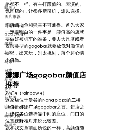
格都不一样。有主打颜值的、表演的、
暗黑团
氛围店的，让很多新司机，难以选择。 
酒店推荐
正所谓，鱼和熊掌不可兼得。首先大家
高端俱乐部
一定要明白的一件事是，颜值高的店就
GOGOBAR
要做好被机车的准备，要去大尺度或者
老挝
表演类型的gogobar就要放低对颜值的
韩国
要求，出来玩，别太挑剔，落个坏心情
不值当。 
马来西亚
日本
娜娜广场gogobar颜值店
泰浴
推荐 
夜店
彩虹4（rainbow 4） 
新加坡
这家店位于曼谷的Nana plaza的二楼，
Ladyboys
颜值是娜娜广场gogobar之首。进店之
后建议各位选择靠中间的座位，门口的
玩家心得
位置视野相对来说比较差。 
菲律宾
就和我文章前面所说的一样，高颜值随