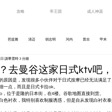
攻略
帝王团
成人神器
芭提雅
清迈
胡志明
河内
普吉
甲米
5日
讀畢需時 3 分鐘
老挝
韩国
马来西亚
日本
泰浴
夜店
新
去曼谷这家日式ktv吧，Sex
器
ktv
澳门
视频
玩家故事
优惠卷
芽
的原因是，发现很多小伙伴对于日式按摩已经无法满足了
细一点，而且是日式卡拉ok。
 club，位于是隆的日本街，在4楼。谷歌地图直接到货。
白色衬衣，我特别喜欢制服诱惑，但是自从发现白衬衣泰