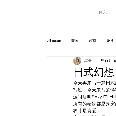
星哥东南亚
首页
泰国越南暗黑团专家
All posts
泰国
越南
曼谷
星哥
2020年11月1
高端俱乐部
GOGOBAR
日式幻想？
玩家心得
菲律宾
成人神
今天再来写一篇日式
写过，今天来写的详
这叫店叫Sexy F1
所有的泰妹都是身穿
衣才是真爱。