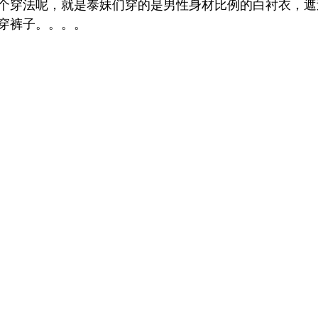
个穿法呢，就是泰妹们穿的是男性身材比例的白衬衣，遮
穿裤子。。。。