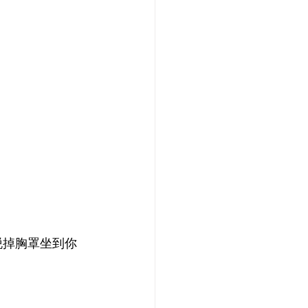
会脱掉胸罩坐到你