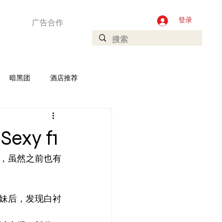
广告合作
登录
暗黑团
酒店推荐
加坡
Ladyboys
y f1
庄
，虽然之前也有
妹后，发现白衬