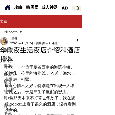
​攻略
暗黑团
成人神器
AD
文章
All posts
星哥
All posts
2020年11月15日
讀畢需時 4 分鐘
华欣夜生活夜店介绍和酒店
泰国
推荐
越南
曼谷
华欣，一个位于曼谷西南的海滨小镇。
长达几十公里的海岸线， 沙滩，海水，
芭提雅
海景房，别墅。
清迈
最近心情不太好，特别是在出现一大堆
胡志明
情况之后，于是产生了度假的想法。
17号那天本来不打算去华欣了，我在携
河内
程 agoda上看了很久的酒店，没有看到
普吉
满意的。
甲米