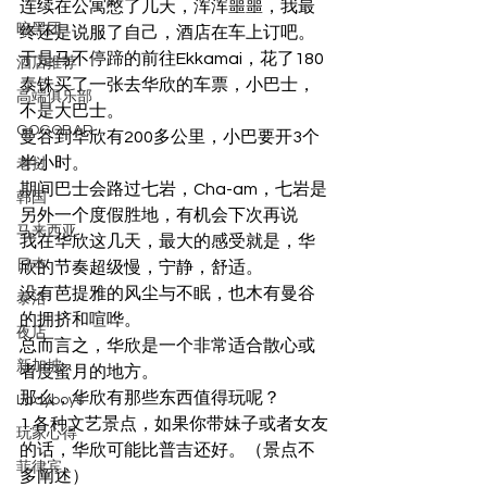
连续在公寓憋了几天，浑浑噩噩，我最
暗黑团
终还是说服了自己，酒店在车上订吧。
于是马不停蹄的前往Ekkamai，花了180
酒店推荐
泰铢买了一张去华欣的车票，小巴士，
高端俱乐部
不是大巴士。
GOGOBAR
曼谷到华欣有200多公里，小巴要开3个
半小时。
老挝
期间巴士会路过七岩，Cha-am，七岩是
韩国
另外一个度假胜地，有机会下次再说
马来西亚
我在华欣这几天，最大的感受就是，华
日本
欣的节奏超级慢，宁静，舒适。
没有芭提雅的风尘与不眠，也木有曼谷
泰浴
的拥挤和喧哗。
夜店
总而言之，华欣是一个非常适合散心或
新加坡
者度蜜月的地方。
那么，华欣有那些东西值得玩呢？
Ladyboys
1.各种文艺景点，如果你带妹子或者女友
玩家心得
的话，华欣可能比普吉还好。（景点不
菲律宾
多阐述）