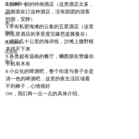
成人神器
2.独树一帜的特例酒店（这类酒店太多，
我都喜欢订这种酒店，没有跟团的游客
ktv
吵闹，安静）
澳门
3.带有私密海滩的云集的五星酒店（这里
视频
的五星酒店的享受度完爆芭提雅曼谷）
4.绵延几十公里的海岸线，沙滩上撒野根
玩家故事
本停不下来
优惠卷
5.各类超有逼格的餐厅，嗮图朋友赞爆你
芽庄
手机有木有
6.小众化的啤酒吧，整个街道与巷子全是
清一色的啤酒吧，这里的夜生活区域看
不到棒子，心情很好
OK，我们再一点一点的具体介绍。