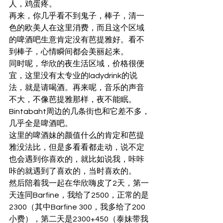
人，鸡蛋疼。
再来，你几乎看不到鬼子，棒子，清一
色的欧美人在这里消费，而且这个区域
的啤酒吧生意肯定没有芭提雅好。看不
到棒子，心情瞬间都会美丽起来。
同时呢，华欣的夜生活区域，价格很便
宜，这里没有太专业的ladydrink的说
法，就是请喝酒。再来呢，音乐的声音
不大，不像芭提雅那样，夜不能眠。
Bintabaht周边的几条街也和它差不多，
几乎全是啤酒吧。
这里的啤酒妹的颜值什么的肯定和芭提
雅没法比，但是多看看都走动，说不定
也会遇到你喜欢的，就比如说我，咔咔
咔的就遇到了喜欢的，当时喜欢的。
然后陪着我一起在华欣嗨皮了2天，第一
天连同Barfine，我给了2500，正常的是
2300（其中Barfine 300，我多给了200
小费），第二天是2300+450（泰妹带我