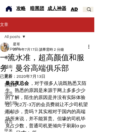
​攻略
暗黑团
成人神器
AD
文章
All posts
星哥
All posts
2019年7月17日
讀畢需時 2 分鐘
一流水准，超高颜值和服
泰国
务，曼谷高端俱乐部
越南
曼谷
已更新：
2020年7月13日
曼谷夜总会
 ，对于很多人说既熟悉又陌
芭提雅
生。熟悉的原因是来源于网上多多少少
清迈
的了解，陌生的原因是并没有实际体验
胡志明
过。光2万-3万的会员费就让不少司机望
而却步，贵吗？其实相对于国内的高端
河内
场所来说，并不能算贵。但壕的司机毕
普吉
竟占少数，普通司机更倾向于刷刷a go 
甲米