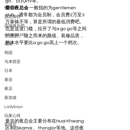
go、日式ktv等。 
曼谷夜总会
 一般指的为gentlemen 
暗黑团
club，通常都为会员制，会员费2万至3
酒店推荐
万泰铢不等，算是所谓的最低消费吧。
高端俱乐部
也是这道门槛，拉开了与a go go等之间
GOGOBAR
的差距。随之而来的颜值、装修品质，
整体水平要比a go go高上一个档次。 
老挝
韩国
马来西亚
日本
泰浴
夜店
新加坡
Ladyboys
玩家心得
曼谷的夜总会主要分布在Huai Khwang
菲律宾
区和Ekkamai 、thonglor等地。这些夜