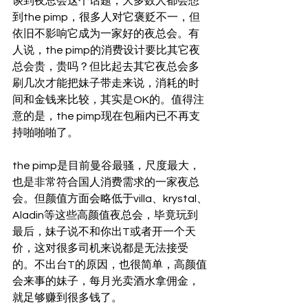
谈到夜总会这个话题，大多数人都会想
到the pimp，很多人对它褒贬不一，但
依旧不影响它成为一家好的夜总会。有
人说，the pimp的消费设计要比其它夜
总会贵，贵吗？但比起去其它夜总会多
刷几次才能把妹子带走来说，消耗的时
间和金钱来比较，其实是OK的。值得注
意的是，the pimp现在包厢内已不再支
持啪啪啪了。 
the pimp是目前曼谷最骚，尺度最大，
也是非常符合国人消费需求的一家夜总
会。但颜值方面会略低于villa、krystal、
Aladin等这些高颜值夜总会，毕竟玩到
最后，妹子说不和你出T或者开一个天
价，这对很多司机来说都是无法接受
的。不出台T的原因，也很简单，高颜值
会来事的妹子，每月光卖酒水拿佣金，
就足够赚到很多钱了。 