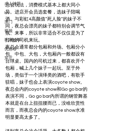
成人神器
总会玩法，消费模式基本上都大同小
异。进店开会员选套餐，选妹子陪喝
ktv
酒。与彩虹4高颜值“死人脸”的妹子不
澳门
同，夜总会漂亮的妹子都特别会调节气
视频
氛、来事，所以非常适合不仅仅是为了
打炮的司机来玩。 
玩家故事
夜总会通常都分包厢和外场。包厢分小
优惠卷
包、中包、大包，大包厢内一般都设有
芽庄
台球桌。国内的司机过来，都喜欢开个
包厢，喊上几个妹子一起玩。至于外
场，类似于一个演绎类的酒吧，有歌手
驻唱，妹子也会上表演coyote show。
夜总会内的coyote show和Go go bar的
表演不同，Go go bar内所谓的钢管舞基
本就是在台上扭扭腰而已，没啥欣赏性
而言，而夜总会内的coyote show水准
明显要高太多了。