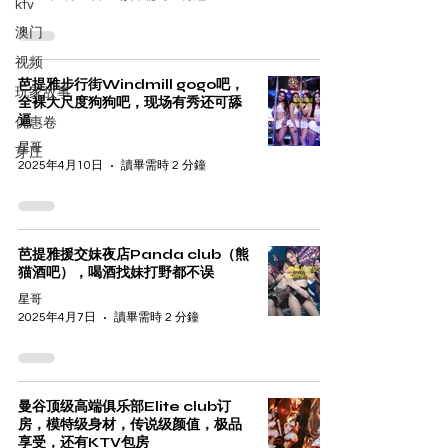
ktv
澳门
视频
芭提雅步行街Windmill gogo吧，
玩家故事
全裸大尺度狗狗吧，现场有秀还可舔
逼
优惠卷
星哥
芽庄
2025年4月10日
讀畢需時 2 分鐘
芭提雅援交妹夜店Panda club（熊
猫酒吧），喝酒找妹打野都不误
星哥
2025年4月7日
讀畢需時 2 分鐘
曼谷顶级高端俱乐部Elite club订
房，模特级身材，传说级颜值，极品
享受，还有KTV包房