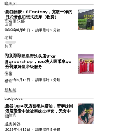
暗黑团
曼谷日按：8Fantasy，宽敞干净的
酒店推荐
日式情色幻想式按摩（收费）
高端俱乐部
星哥
GOGOBAR
2025年4月18日
讀畢需時 2 分鐘
老挝
韩国
马来西亚
胡志明明星皇帝洗头店Star
Barbershop ，120块人民币享90
日本
分钟嫩妹皇帝级服务
泰浴
星哥
2025年4月13日
讀畢需時 1 分鐘
夜店
新加坡
Ladyboys
曼谷RCA夜店被泰妹搭讪，带泰妹回
玩家心得
酒店爱爱中途被泰妹扯掉套，无套中
菲律宾
出
成人神器
星哥
2025年4月12日
讀畢需時 5 分鐘