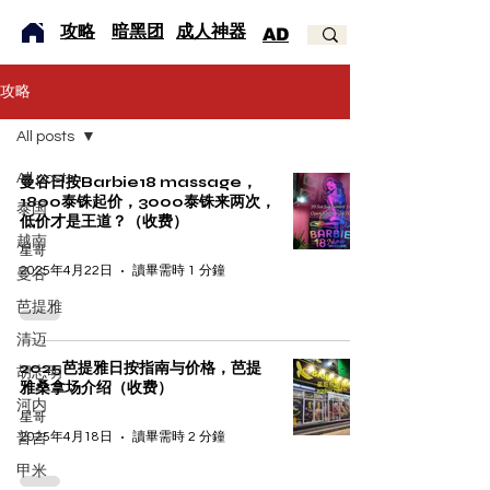
​攻略
暗黑团
成人神器
AD
攻略
All posts
All posts
曼谷日按Barbie18 massage，
1800泰铢起价，3000泰铢来两次，
泰国
低价才是王道？（收费）
越南
星哥
2025年4月22日
讀畢需時 1 分鐘
曼谷
芭提雅
清迈
2025芭提雅日按指南与价格，芭提
胡志明
雅桑拿场介绍（收费）
河内
星哥
2025年4月18日
讀畢需時 2 分鐘
普吉
甲米